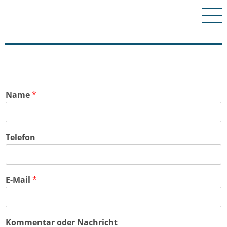
Name
*
T
Telefon
e
l
e
f
E-Mail
*
o
n
E
-
Kommentar oder Nachricht
M