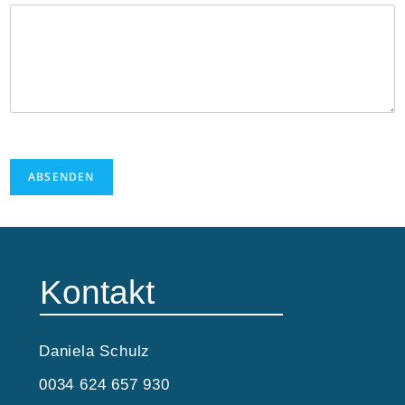
a
i
l
N
a
c
h
r
i
c
ABSENDEN
h
t
Kontakt
Daniela Schulz
0034 624 657 930